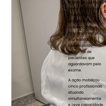
Prefeitura de Porto
Velho realizou um
mutirão de
ultrassonografia
transvaginal na
Policlínica Rafael
Vaz e Silva,
beneficiando
centenas de
pacientes que
aguardavam pelo
exame.
A ação mobilizou
cinco profissionais
atuando
simultaneamente
e teve capacidade