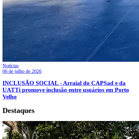
Notícias
06 de julho de 2026
INCLUSÃO SOCIAL - Arraial do CAPSad e da
UATTi promove inclusão entre usuários em Porto
Velho
Destaques