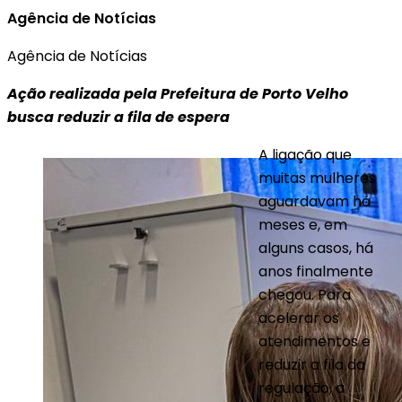
Agência de Notícias
Agência de Notícias
Ação realizada pela Prefeitura de Porto Velho
busca reduzir a fila de espera
A ligação que
muitas mulheres
aguardavam há
meses e, em
alguns casos, há
anos finalmente
chegou. Para
acelerar os
atendimentos e
reduzir a fila da
regulação, a