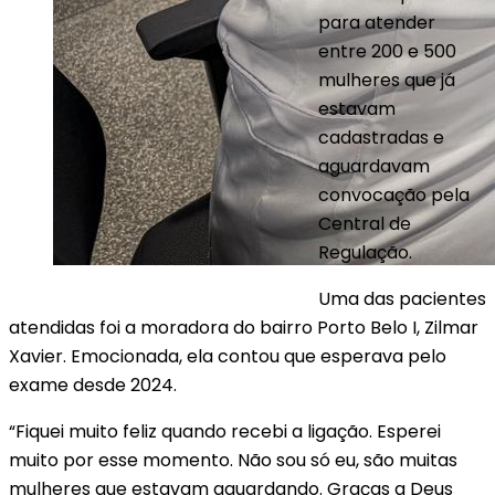
para atender
entre 200 e 500
mulheres que já
estavam
cadastradas e
aguardavam
convocação pela
Central de
Regulação.
Uma das pacientes
atendidas foi a moradora do bairro Porto Belo I, Zilmar
Xavier. Emocionada, ela contou que esperava pelo
exame desde 2024.
“Fiquei muito feliz quando recebi a ligação. Esperei
muito por esse momento. Não sou só eu, são muitas
mulheres que estavam aguardando. Graças a Deus