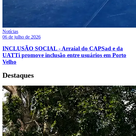
Notícias
06 de julho de 2026
INCLUSÃO SOCIAL - Arraial do CAPSad e da
UATTi promove inclusão entre usuários em Porto
Velho
Destaques