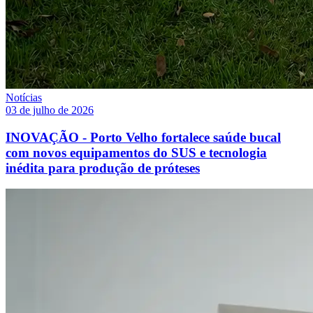
Notícias
03 de julho de 2026
INOVAÇÃO - Porto Velho fortalece saúde bucal
com novos equipamentos do SUS e tecnologia
inédita para produção de próteses