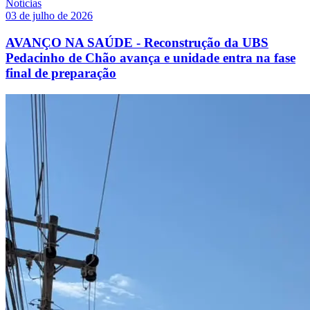
Notícias
03 de julho de 2026
AVANÇO NA SAÚDE - Reconstrução da UBS
Pedacinho de Chão avança e unidade entra na fase
final de preparação