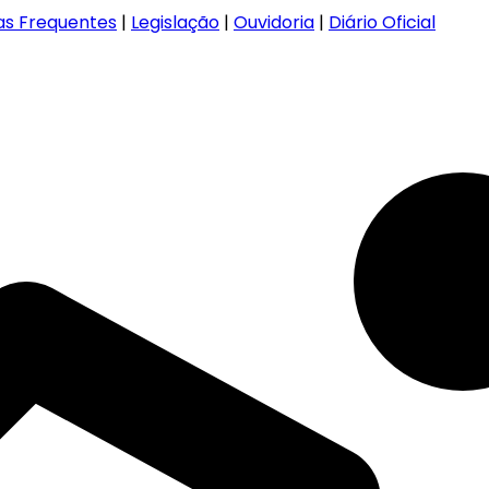
as Frequentes
|
Legislação
|
Ouvidoria
|
Diário Oficial