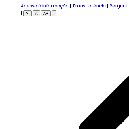
Acesso à informação
|
Transparência
|
Pergunt
|
A-
A
A+