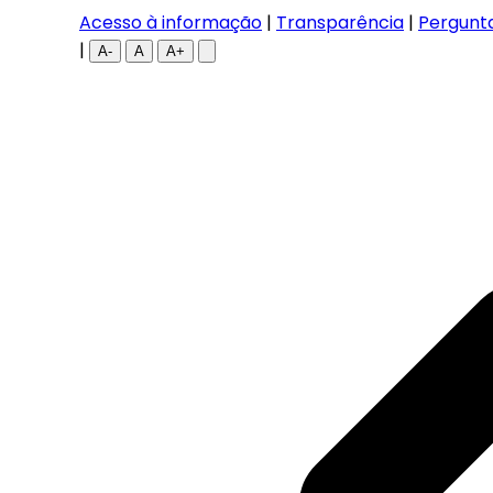
Acesso à informação
|
Transparência
|
Pergunt
|
A-
A
A+