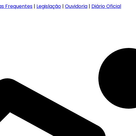
as Frequentes
|
Legislação
|
Ouvidoria
|
Diário Oficial