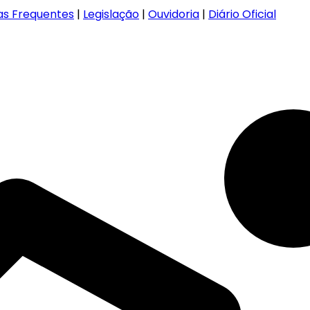
as Frequentes
|
Legislação
|
Ouvidoria
|
Diário Oficial