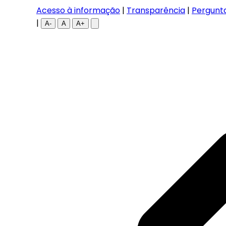
Acesso à informação
|
Transparência
|
Pergunt
|
A-
A
A+